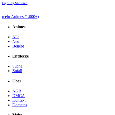
Fighting-Shounen
mehr Animes (1.000+)
Animes
Alle
Neu
Beliebt
Entdecke
Suche
Zufall
Über
AGB
DMCA
Kontakt
Domains
Mehr