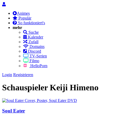
Animes
Populär
So funktioniert's
mehr
Suche
Kalender
Zufall
Domains
Discord
TV-Serien
Filmo
HelloPorn
Login
Registrieren
Schauspieler
Keiji Himeno
Soul Eater