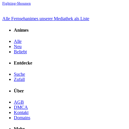
Fighting-Shounen
Alle Fernsehanimes unserer Mediathek als Liste
Animes
Alle
Neu
Beliebt
Entdecke
Suche
Zufall
Über
AGB
DMCA
Kontakt
Domains
Mehr