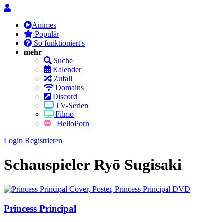
Animes
Populär
So funktioniert's
mehr
Suche
Kalender
Zufall
Domains
Discord
TV-Serien
Filmo
HelloPorn
Login
Registrieren
Schauspieler
Ryō Sugisaki
Princess Principal