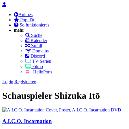
Animes
Populär
So funktioniert's
mehr
Suche
Kalender
Zufall
Domains
Discord
TV-Serien
Filmo
HelloPorn
Login
Registrieren
Schauspieler
Shizuka Itō
A.I.C.O. Incarnation