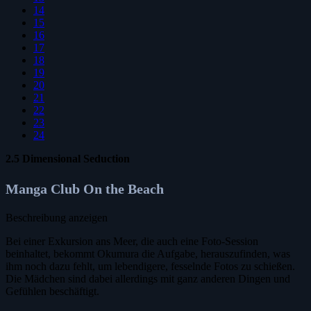
14
15
16
17
18
19
20
21
22
23
24
2.5 Dimensional Seduction
Manga Club On the Beach
Beschreibung anzeigen
Bei einer Exkursion ans Meer, die auch eine Foto-Session
beinhaltet, bekommt Okumura die Aufgabe, herauszufinden, was
ihm noch dazu fehlt, um lebendigere, fesselnde Fotos zu schießen.
Die Mädchen sind dabei allerdings mit ganz anderen Dingen und
Gefühlen beschäftigt.