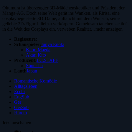
Okumura ist überzeugter 3D-Mädchenskeptiker und Präsident der
Manga-AG. Doch seine Welt gerät ins Wanken, als Ririsa, eine
cosplaybegeisterte 3D-Dame, auftaucht mit dem Wunsch, seine
geliebte 2D-Figur Liliel zu verkörpern. Gemeinsam tauchen sie tief
in die Welt des Cosplays ein, verweben Realität…
mehr anzeigen
Regisseure:
Schauspieler:
Junya Enoki
Kaori Maeda
Akari Kito
Produzent:
J.C.STAFF
Shueisha
Land:
Japan
Romantische Komödie
Alltagsleben
Ecchi
EngSub
Ger
GerSub
Harem
Jetzt anschauen