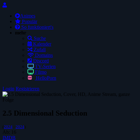
Animes
Populär
So funktioniert's
mehr
Suche
Kalender
Zufall
Domains
Discord
TV-Serien
Filmo
HelloPorn
Login
Registrieren
2.5 Dimensional Seduction
(
2024
-
2024
)
Ab:
16
IMDB