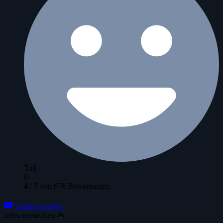
Toll
0
4
/
5
von
976
Bewertungen
Trailer ansehen
Infos verstecken