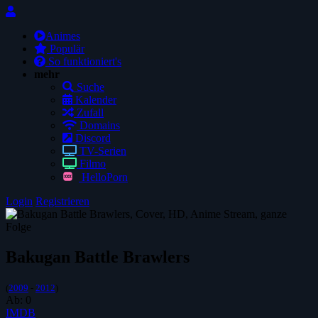
Animes
Populär
So funktioniert's
mehr
Suche
Kalender
Zufall
Domains
Discord
TV-Serien
Filmo
HelloPorn
Login
Registrieren
Bakugan Battle Brawlers
(
2009
-
2012
)
Ab:
0
IMDB