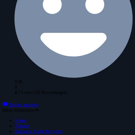
Toll
0
4
/
5
von
124
Bewertungen
Trailer ansehen
Infos verstecken
Home
Animes
Bakugan Battle Brawlers