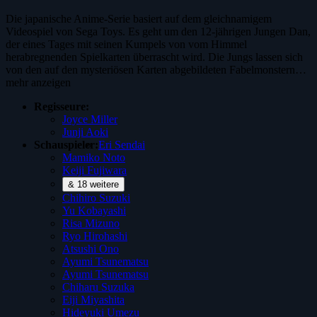
Die japanische Anime-Serie basiert auf dem gleichnamigem
Videospiel von Sega Toys. Es geht um den 12-jährigen Jungen Dan,
der eines Tages mit seinen Kumpels von vom Himmel
herabregnenden Spielkarten überrascht wird. Die Jungs lassen sich
von den auf den mysteriösen Karten abgebildeten Fabelmonstern…
mehr anzeigen
Regisseure:
Joyce Miller
Junji Aoki
Schauspieler:
Eri Sendai
Mamiko Noto
Keiji Fujiwara
& 18 weitere
Chihiro Suzuki
Yu Kobayashi
Risa Mizuno
Ryo Hirohashi
Atsushi Ono
Ayumi Tsunematsu
Ayumi Tsunematsu
Chiharu Suzuka
Eiji Miyashita
Hideyuki Umezu