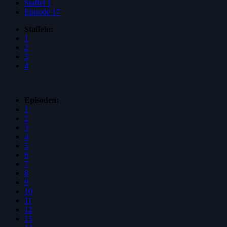
Staffel 1
Episode 17
Staffeln:
1
2
3
4
Episoden:
1
2
3
4
5
6
7
8
9
10
11
12
13