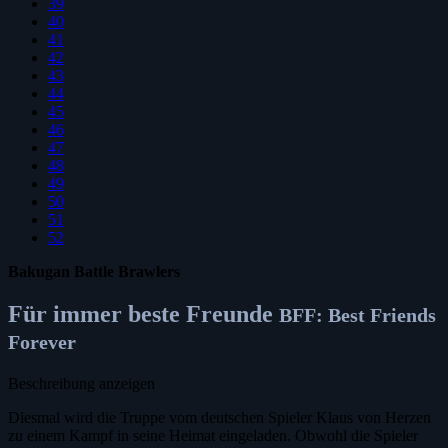
39
40
41
42
43
44
45
46
47
48
49
50
51
52
Bakugan Battle Brawlers
Für immer beste Freunde
BFF: Best Friends
Forever
Beschreibung anzeigen
Diesmal wird die Truppe vom deutschen Spieler Klaus von Herzen
zu einem Kampf in seine Heimat eingeladen. Obwohl die Spieler