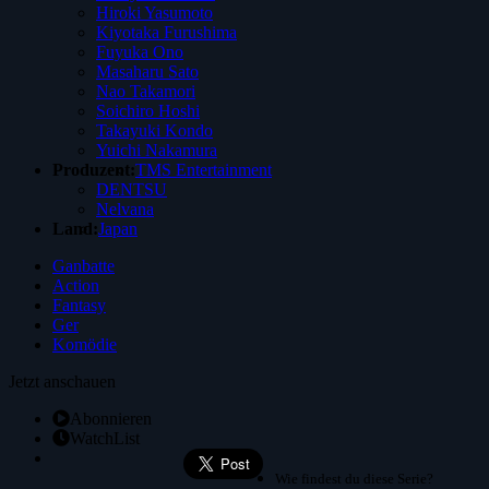
Hiroki Yasumoto
Kiyotaka Furushima
Fuyuka Ono
Masaharu Sato
Nao Takamori
Soichiro Hoshi
Takayuki Kondo
Yuichi Nakamura
Produzent:
TMS Entertainment
DENTSU
Nelvana
Land:
Japan
Ganbatte
Action
Fantasy
Ger
Komödie
Jetzt anschauen
Abonnieren
WatchList
Wie findest du diese Serie?