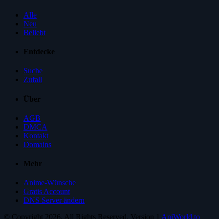
Alle
Neu
Beliebt
Entdecke
Suche
Zufall
Über
AGB
DMCA
Kontakt
Domains
Mehr
Anime-Wünsche
Gratis Account
DNS Server ändern
© Copyright 2026. All Rights Reserved. Version 1
AniWorld.to