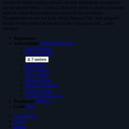
Vor zwölf Jahren starben mehrere im Irak stationierte Amerikaner
auf mysteriöse Weise. Griffin Callenreese tötete in einem Amoklauf
mehrere seiner Kameraden und murmelte bis zu seinem
Zusammenbruch nur noch die Worte Banana Fish. Sein jüngerer
Bruder Aslan wiederum hat sich in der Gegenwart auf…
mehr
anzeigen
Regisseure:
Schauspieler:
Yoshimasa Hosoya
Jun Fukuyama
Unsho Ishizuka
& 7 weitere
Soma Saito
Kenji Nojima
Shoya Chiba
Hiroaki Hirata
Makoto Furukawa
Yuuma Uchida
Toshiyuki Morikawa
Produzent:
MAPPA
Land:
Japan
Actiondrama
Action
Drama