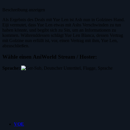
Beschreibung anzeigen
Als Ergebnis des Deals mit Yue Len ist Ash nun in Golzines Hand.
Eiji vermutet, dass Yue Len etwas mit Ashs Verschwinden zu tun
haben könnte, und begibt sich zu Sin, um an Informationen zu
kommen. Währenddessen schlägt Yue Len Blanca, dessen Vertrag
mit Golzine nun erfüllt ist, vor, einen Vertrag mit ihm, Yue Len,
abzuschließen.
Wähle einen AniWorld Stream / Hoster:
Sprache:
VOE