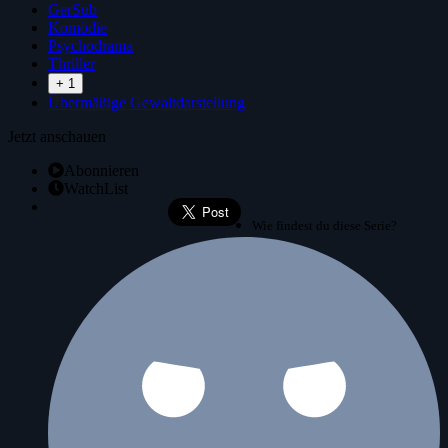
GerSub
Komödie
Psychodrama
Thriller
+ 1
Übermäßige Gewaltdarstellung
Jetzt anschauen
Abonnieren
WatchList
Wie findest du diese Serie?