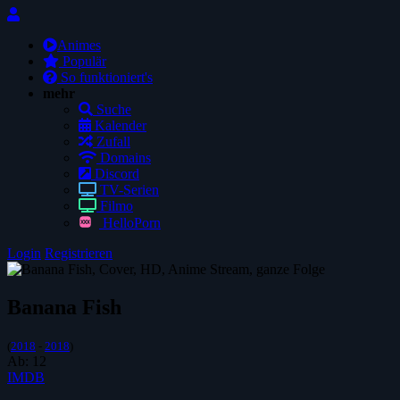
Animes
Populär
So funktioniert's
mehr
Suche
Kalender
Zufall
Domains
Discord
TV-Serien
Filmo
HelloPorn
Login
Registrieren
Banana Fish
(
2018
-
2018
)
Ab:
12
IMDB