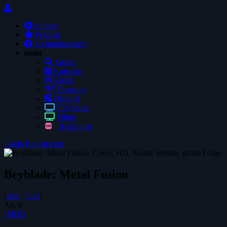
Animes
Populär
So funktioniert's
mehr
Suche
Kalender
Zufall
Domains
Discord
TV-Serien
Filmo
HelloPorn
Login
Registrieren
Beyblade: Metal Fusion
(
2009
-
2012
)
Ab:
6
IMDB