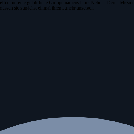
ffen auf eine gefährliche Gruppe namens Dark Nebula. Deren Mission i
 müssen sie zunächst einmal ihren…
mehr anzeigen