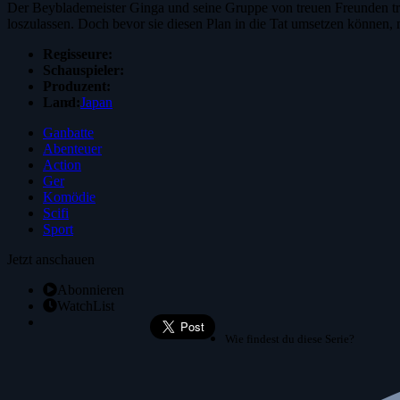
Der Beyblademeister Ginga und seine Gruppe von treuen Freunden tre
loszulassen. Doch bevor sie diesen Plan in die Tat umsetzen können,
Regisseure:
Schauspieler:
Produzent:
Land:
Japan
Ganbatte
Abenteuer
Action
Ger
Komödie
Scifi
Sport
Jetzt anschauen
Abonnieren
WatchList
Wie findest du diese Serie?