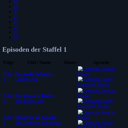
19
20
21
22
23
24
25
26
Episoden der Staffel 1
Folge
Titel / Name
Hoster
Sprache
Folge
Das große Schwert
-
1
Great Sword
Folge
Die schwarze Karte
-
2
The Black Card
Folge
Finsternis im Paradis
-
3
The Darkness in Paradise