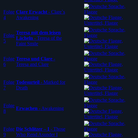
Folge
Clare Erwacht
-
Clare`s
4
Awakening
Teresa mit dem leisen
Folge
Lächeln
-
Teresa of the
5
Faint Smile
Folge
Teresa und Clare
-
6
Teresa and Clare
Folge
Todesurteil
-
Marked for
7
Death
Folge
Erwachen
-
Awakening
8
Folge
Die Schlitzer – I
-
Those
9
Who Rend Asunder I