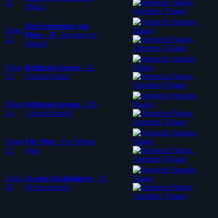
21
Pieta I
Die Eroberung von
Folge
Pieta – II
-
Invasion of
22
Pieta II
Folge
Kritische Grenze – I
-
23
Critical Point I
Folge
Kritische Grenze – II
-
24
Critical Point II
Folge
Für Wen
-
For Whose
25
Sake
Folge
Zu den Nachfolgern
-
To
26
the Successors