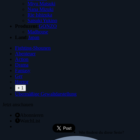
Miyu Matsuki
Nana Mizuki
Rie Ishizuka
Satsuki Yukino
Produzent:
GONZO
Madhouse
Land:
Japan
Fighting-Shounen
Abenteuer
Action
Drama
Fantasy
Ger
Horror
+ 1
Übermäßige Gewaltdarstellung
Jetzt anschauen
Abonnieren
WatchList
Wie findest du diese Serie?