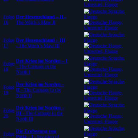
Folge
Der Hexenschlund – II
-
16
The Witch`s Maw II
Folge
Der Hexenschlund – III
17
-
The Witch`s Maw III
Der Krieg im Norden – I
Folge
-
The Carnage in the
18
North I
Der Krieg im Norden –
Folge
II
-
The Carnage in the
19
North II
Der Krieg im Norden –
Folge
III
-
The Carnage in the
20
North III
Die Eroberung von
Folge
Pieta – I
-
Invasion of