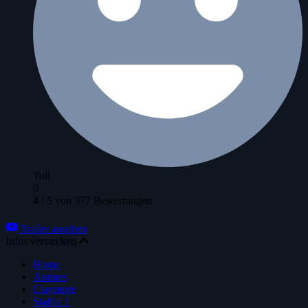
Toll
0
4
/
5
von
377
Bewertungen
Trailer ansehen
Infos verstecken
Home
Animes
Claymore
Staffel 1