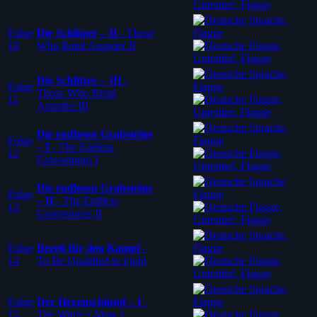
Folge
Die Schlitzer – II
-
Those
10
Who Rend Asunder II
Die Schlitzer – III
-
Folge
Those Who Rend
11
Asunder III
Die endlosen Grabsteine
Folge
– I
-
The Endless
12
Gravestones I
Die endlosen Grabsteine
Folge
– II
-
The Endless
13
Gravestones II
Folge
Bereit für den Kampf
-
14
To Be Qualified to Fight
Folge
Der Hexenschlund – I
-
15
The Witch`s Maw I