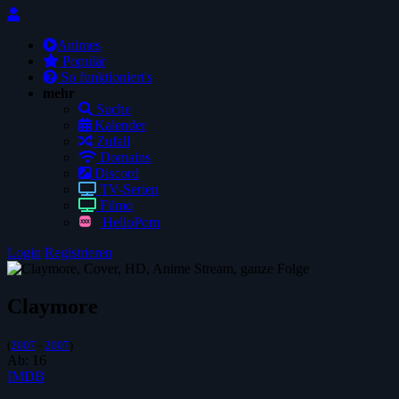
Animes
Populär
So funktioniert's
mehr
Suche
Kalender
Zufall
Domains
Discord
TV-Serien
Filmo
HelloPorn
Login
Registrieren
Claymore
(
2007
-
2007
)
Ab:
16
IMDB