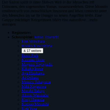
Der Anime spielt in einer fiktiven Welt in der Menschen mit
Dämonen, den sogenannten Yomas, zusammenleben. Diese Monster
ernähren sich von menschlichen Innereien und leben versteckt unter
den Menschen bis sie ihr Hunger zu neuen Angriffen treibt. Eine
Gruppe mächtiger Kriegerinnen bildet eine namenlose…
mehr
anzeigen
Regisseure:
Schauspieler:
Junko Takeuchi
Emi Shinohara
Houko Kuwashima
& 17 weitere
Romi Park
Kazuma Horie
Megumi Toyoguchi
Kikuko Inoue
Aya Hisakawa
Ai Orikasa
Minami Takayama
Miki Nagasawa
Motoki Takagi
Akeno Watanabe
Kenji Hamada
Kotono Mitsuishi
Koji Yusa