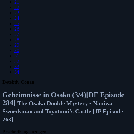
21
22
23
24
25
26
27
28
29
30
31
32
33
34
Detektiv Conan
Geheimnisse in Osaka (3/4)[DE Episode
284]
The Osaka Double Mystery - Naniwa
Swordsman and Toyotomi's Castle [JP Episode
263]
Beschreibung anzeigen