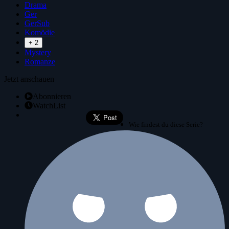
Drama
Ger
GerSub
Komödie
+ 2
Mystery
Romanze
Jetzt anschauen
Abonnieren
WatchList
Wie findest du diese Serie?