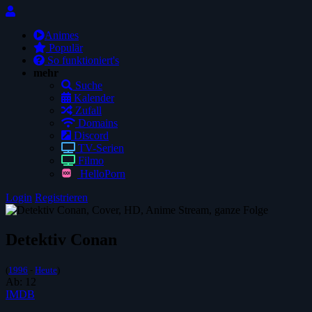
Animes
Populär
So funktioniert's
mehr
Suche
Kalender
Zufall
Domains
Discord
TV-Serien
Filmo
HelloPorn
Login
Registrieren
Detektiv Conan
(
1996
-
Heute
)
Ab:
12
IMDB