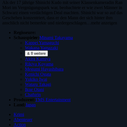
Als der 17 jährige Shinichi Kudo mit seiner Klassenkameradin Ran
Mori im Vergnügungspark war, beobachtete er wie zwei Männer in
Schwarz einen verdächtigen Deal machten. Shinichi war so auf das
Geschehen konzentriert, dass er den Mann der sich hinter ihm
anschlich nicht bemerkte und niedergeschlagen…
mehr anzeigen
Regisseure:
Schauspieler:
Minami Takayama
Kappei Yamaguchi
Wakana Yamazaki
& 8 weitere
Akira Kamiya
Rikiya Koyama
Megumi Hayashibara
Kenichi Ogata
Yukiko Iwai
Wataru Takagi
Ikue Otani
Chafurin
Produzent:
TMS Entertainment
Land:
Japan
Krimi
Abenteuer
Action