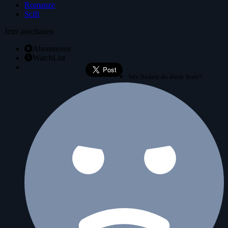
Romanze
Scifi
Jetzt anschauen
Abonnieren
WatchList
Wie findest du diese Serie?