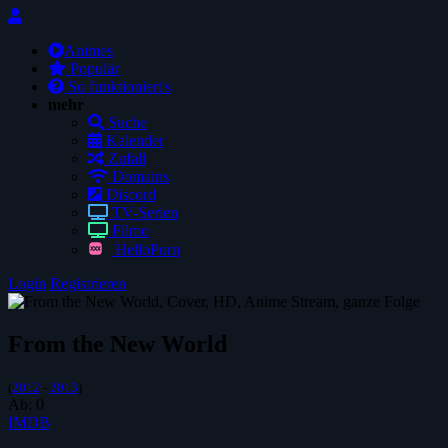
Animes
Populär
So funktioniert's
mehr
Suche
Kalender
Zufall
Domains
Discord
TV-Serien
Filmo
HelloPorn
Login
Registrieren
From the New World
(
2012
-
2013
)
Ab:
0
IMDB