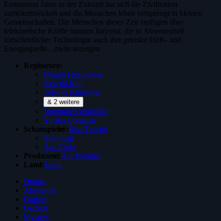
Eintausend Jahre in der Zukunft hat sich die Zivilisation
zurückentwickelt und die Menschen leben versprengt in kleinen
Gemeinschaften. Die Menschen dieser Zeit verfügen über
telekinetische Kräfte namens Juryoku, die in Abwesenheit
fortschrittlicher Technologie auch ihre primäre Hilfs- und
Energiequelle…
mehr anzeigen
Regisseure:
Osamu Hosokawa
Atsushi Kaji
Tetsuya Kinoshita
& 2 weitere
Tomonori Ochikoshi
Yutaka Oomatsu
Schauspieler:
Risa Taneda
Yuki Kaji
Aya Endo
Produzent:
A-1 Pictures
Land:
Japan
Drama
Abenteuer
Fantasy
GerSub
Mystery