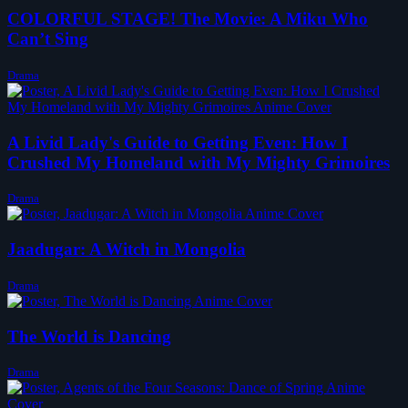
COLORFUL STAGE! The Movie: A Miku Who
Can’t Sing
Drama
A Livid Lady's Guide to Getting Even: How I
Crushed My Homeland with My Mighty Grimoires
Drama
Jaadugar: A Witch in Mongolia
Drama
The World is Dancing
Drama