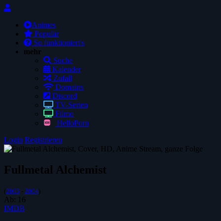
Animes
Populär
So funktioniert's
mehr
Suche
Kalender
Zufall
Domains
Discord
TV-Serien
Filmo
HelloPorn
Login
Registrieren
Fullmetal Alchemist
(
2003
-
2004
)
Ab:
16
IMDB