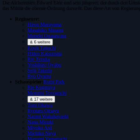
Die Alchemisten Edward Elric und sein jüngerer, der durch den Umsta
das Militär die oberste Ordnung darstellt. Das diese Art von Regier
Regisseure:
Hiroo Maruyama
Masahiko Minami
Muneki Ogasawara
& 6 weitere
Kouji Taguchi
Hideo Katsumata
Rie Tezuka
Yoshihiro Oyabu
Seiji Takeda
Ryo Oyama
Schauspieler:
Romi Park
Rie Kugimiya
Megumi Toyoguchi
& 17 weitere
Toru Okawa
Ryotaro Okiayu
Naomi Wakabayashi
Nana Mizuki
Miyoko Asô
Michiko Neya
Mayumi Yamaguchi