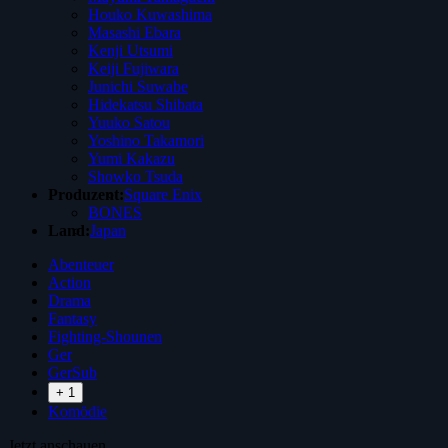
Houko Kuwashima
Masashi Ebara
Kenji Utsumi
Keiji Fujiwara
Junichi Suwabe
Hidekatsu Shibata
Yuuko Satou
Yoshino Takamori
Yumi Kakazu
Showko Tsuda
Produzent:
Square Enix
BONES
Land:
Japan
Abenteuer
Action
Drama
Fantasy
Fighting-Shounen
Ger
GerSub
+ 1
Komödie
Jetzt anschauen