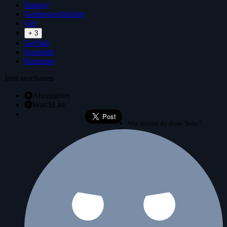
Fantasy
Geistergeschichten
Ger
+ 3
GerSub
Komödie
Romanze
Jetzt anschauen
Abonnieren
WatchList
Wie findest du diese Serie?