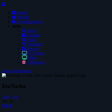
Animes
Populär
So funktioniert's
mehr
Suche
Kalender
Zufall
Domains
Discord
TV-Serien
Filmo
HelloPorn
Login
Registrieren
InuYasha
(
2000
-
2010
)
Ab:
16
IMDB