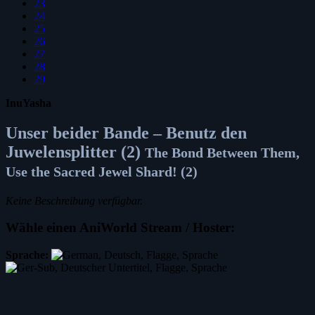
23
24
25
26
27
28
29
InuYasha
Unser beider Bande – Benutz den
Juwelensplitter (2)
The Bond Between Them,
Use the Sacred Jewel Shard! (2)
Keine Beschreibung verfügbar.
Wähle einen AniWorld Stream / Hoster:
Sprache: