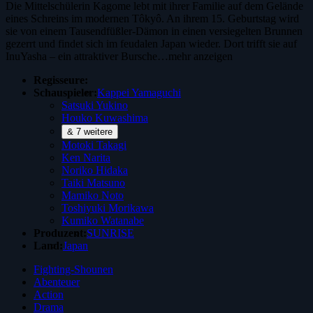
Die Mittelschülerin Kagome lebt mit ihrer Familie auf dem Gelände
eines Schreins im modernen Tôkyô. An ihrem 15. Geburtstag wird
sie von einem Tausendfüßler-Dämon in einen versiegelten Brunnen
gezerrt und findet sich im feudalen Japan wieder. Dort trifft sie auf
InuYasha – ein attraktiver Bursche…
mehr anzeigen
Regisseure:
Schauspieler:
Kappei Yamaguchi
Satsuki Yukino
Houko Kuwashima
& 7 weitere
Motoki Takagi
Ken Narita
Noriko Hidaka
Taiki Matsuno
Mamiko Noto
Toshiyuki Morikawa
Kumiko Watanabe
Produzent:
SUNRISE
Land:
Japan
Fighting-Shounen
Abenteuer
Action
Drama