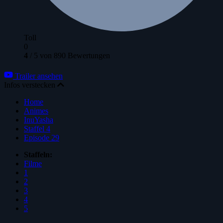
Toll
0
4
/
5
von
890
Bewertungen
Trailer ansehen
Infos verstecken
Home
Animes
InuYasha
Staffel 4
Episode 29
Staffeln:
Filme
1
2
3
4
5