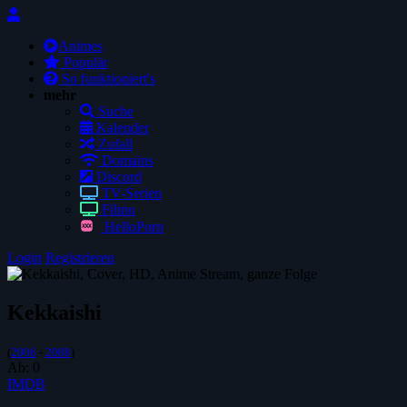
Animes
Populär
So funktioniert's
mehr
Suche
Kalender
Zufall
Domains
Discord
TV-Serien
Filmo
HelloPorn
Login
Registrieren
Kekkaishi
(
2006
-
2008
)
Ab:
0
IMDB