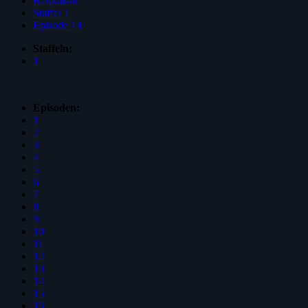
Kekkaishi
Staffel 1
Episode 14
Staffeln:
1
Episoden:
1
2
3
4
5
6
7
8
9
10
11
12
13
14
15
16