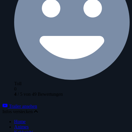
Toll
0
4
/
5
von
49
Bewertungen
Trailer ansehen
Infos verstecken
Home
Animes