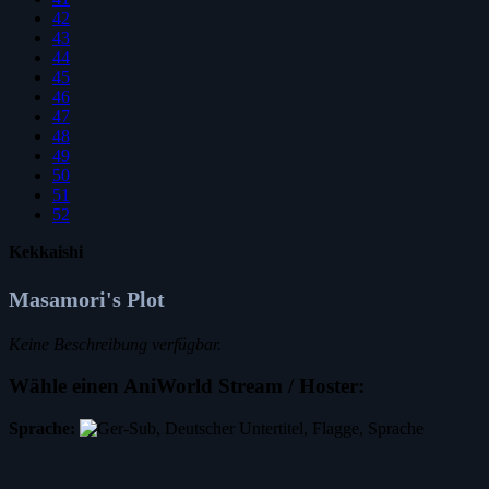
42
43
44
45
46
47
48
49
50
51
52
Kekkaishi
Masamori's Plot
Keine Beschreibung verfügbar.
Wähle einen AniWorld Stream / Hoster:
Sprache: