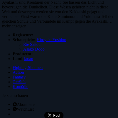
Ayakashi sind Kreaturen der Nacht. Sie hassen das Licht und
bevorzugen die Dunkelheit. Diese Wesen gehören nicht in diese
Welt und deswegen werden sie von den Kekkaishi gejagt und
vernichtet. Einst waren die Klans Sumimura und Yukimura Teil der
gleichen Schule und Verbündete im Kampf gegen die Ayakashi,…
mehr anzeigen
Regisseure:
Schauspieler:
Hiroyuki Yoshino
Rie Saitou
Asako Dodo
Produzent:
Land:
Japan
Fighting-Shounen
Action
Fantasy
GerSub
Komödie
Jetzt anschauen
Abonnieren
WatchList