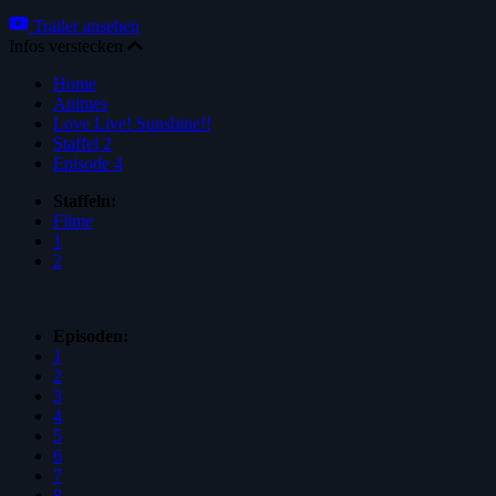
Trailer ansehen
Infos verstecken
Home
Animes
Love Live! Sunshine!!
Staffel 2
Episode 4
Staffeln:
Filme
1
2
Episoden:
1
2
3
4
5
6
7
8