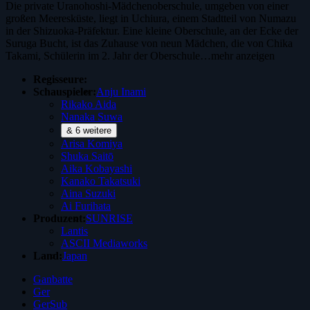
Die private Uranohoshi-Mädchenoberschule, umgeben von einer
großen Meeresküste, liegt in Uchiura, einem Stadtteil von Numazu
in der Shizuoka-Präfektur. Eine kleine Oberschule, an der Ecke der
Suruga Bucht, ist das Zuhause von neun Mädchen, die von Chika
Takami, Schülerin im 2. Jahr der Oberschule…
mehr anzeigen
Regisseure:
Schauspieler:
Anju Inami
Rikako Aida
Nanaka Suwa
& 6 weitere
Arisa Komiya
Shuka Saitō
Aika Kobayashi
Kanako Takatsuki
Aina Suzuki
Ai Furihata
Produzent:
SUNRISE
Lantis
ASCII Mediaworks
Land:
Japan
Ganbatte
Ger
GerSub