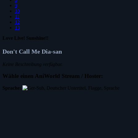
9
10
11
12
13
Love Live! Sunshine!!
Don't Call Me Dia-san
Keine Beschreibung verfügbar.
Wähle einen AniWorld Stream / Hoster:
Sprache: