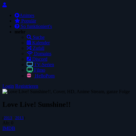
Animes
Populär
So funktioniert's
mehr
Suche
Kalender
Zufall
Domains
Discord
TV-Serien
Filmo
HelloPorn
Login
Registrieren
Love Live! Sunshine!!
(
2013
-
2013
)
Ab:
0
IMDB