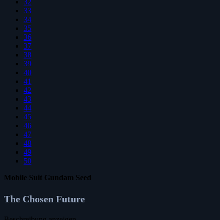
32
33
34
35
36
37
38
39
40
41
42
43
44
45
46
47
48
49
50
Mobile Suit Gundam Seed
The Chosen Future
Beschreibung anzeigen