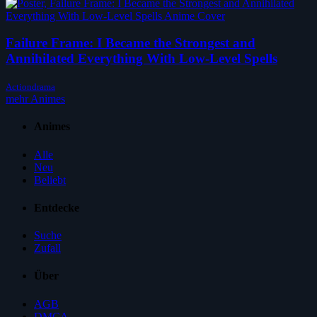
Failure Frame: I Became the Strongest and
Annihilated Everything With Low-Level Spells
Actiondrama
mehr Animes
Animes
Alle
Neu
Beliebt
Entdecke
Suche
Zufall
Über
AGB
DMCA