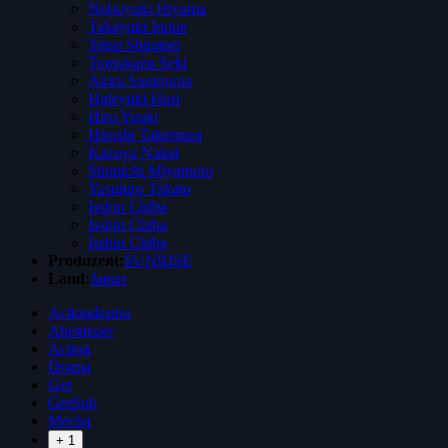
Nobuyuki Hiyama
Takayuki Inoue
Tetsu Shiratori
Tomokazu Seki
Akira Sasanuma
Hideyuki Hori
Hiro Yuuki
Hiroshi Takemura
Kazuya Nakai
Shunichi Miyamoto
Yasuhiro Takato
Isshin Chiba
Isshin Chiba
Isshin Chiba
Produzent:
SUNRISE
Land:
Japan
Actiondrama
Abenteuer
Action
Drama
Ger
GerSub
Mecha
+ 1