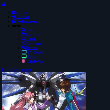
Animes
Populär
So funktioniert's
mehr
Suche
Kalender
Zufall
Domains
Discord
TV-Serien
Filmo
HelloPorn
Login
Registrieren