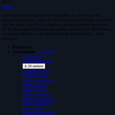
Ab:
0
IMDB
Vor vielen Jahren fing ein Wissenschaftler an, seine Gene zu
manipulieren und so wurde die Menschheit in zwei Lager gespalten.
Auf der einen Seite die Coordinators, genmanipulierte Menschen,
die auf Raumkolonien leben und auf der anderen Seite die Naturals,
»normale« Menschen, die zunehmend die Coordinators…
mehr
anzeigen
Regisseure:
Schauspieler:
Akira Ishida
Rie Tanaka
Kotono Mitsuishi
& 24 weitere
Takehito Koyasu
Toshihiko Seki
Houko Kuwashima
Naomi Shindo
Soichiro Hoshi
Akira Sasanuma
Houko Kuwashima
Kinryuu Arimoto
Mami Matsui
Megumi Toyoguchi