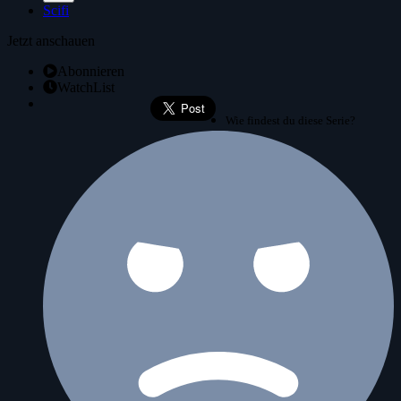
Scifi
Jetzt anschauen
Abonnieren
WatchList
Wie findest du diese Serie?