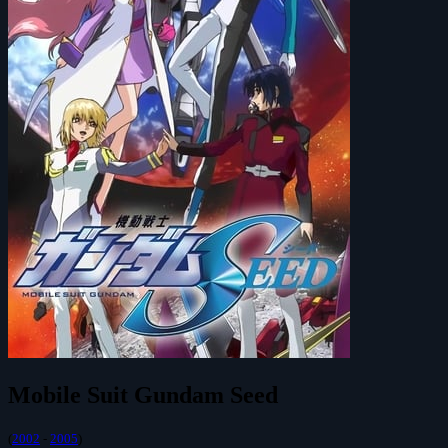
Mobile Suit Gundam Seed
(
2002
-
2005
)