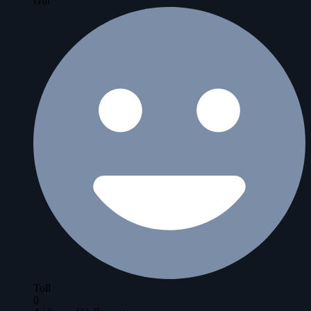
Gut
Toll
0