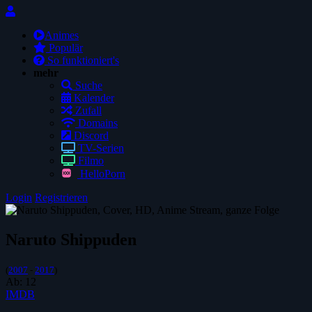
Animes
Populär
So funktioniert's
mehr
Suche
Kalender
Zufall
Domains
Discord
TV-Serien
Filmo
HelloPorn
Login
Registrieren
Naruto Shippuden
(
2007
-
2017
)
Ab:
12
IMDB