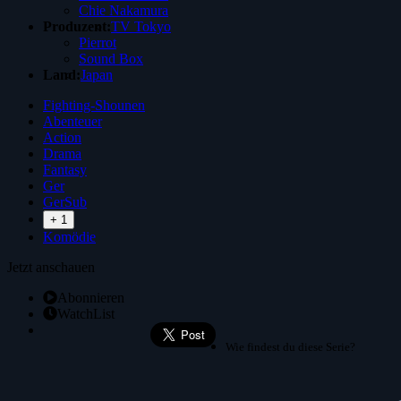
Chie Nakamura
Produzent:
TV Tokyo
Pierrot
Sound Box
Land:
Japan
Fighting-Shounen
Abenteuer
Action
Drama
Fantasy
Ger
GerSub
+ 1
Komödie
Jetzt anschauen
Abonnieren
WatchList
Wie findest du diese Serie?