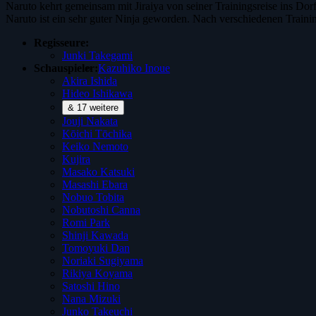
Naruto kehrt gemeinsam mit Jiraiya von seiner Trainingsreise ins Do
Naruto ist ein sehr guter Ninja geworden. Nach verschiedenen Trai
Regisseure:
Junki Takegami
Schauspieler:
Kazuhiko Inoue
Akira Ishida
Hideo Ishikawa
& 17 weitere
Jouji Nakata
Kōichi Tōchika
Keiko Nemoto
Kujira
Masako Katsuki
Masashi Ebara
Nobuo Tobita
Nobutoshi Canna
Romi Park
Shinji Kawada
Tomoyuki Dan
Noriaki Sugiyama
Rikiya Koyama
Satoshi Hino
Nana Mizuki
Junko Takeuchi