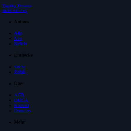
Fighting-Shounen
mehr Animes
Animes
Alle
Neu
Beliebt
Entdecke
Suche
Zufall
Über
AGB
DMCA
Kontakt
Domains
Mehr