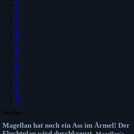
82
83
84
85
86
87
88
89
90
91
92
93
94
95
96
97
98
99
100
101
One Piece
Magellan hat noch ein Ass im Ärmel! Der
Fluchtplan wird durchkreuzt.
Magellan's