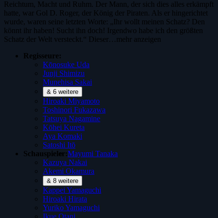
Reichtum, Macht und Ruhm. Der Mann, der sich dies alles erkämpft
hatte, war Gol D. Roger, der König der Piraten. Als er hingerichtet
wurde, waren seine letzten Worte: „Ihr wollt meinen Schatz? Den
könnt ihr haben! Sucht ihn doch! Irgendwo habe ich den größten
Schatz der Welt versteckt.“ Dieser…
mehr anzeigen
Regisseure:
Kōnosuke Uda
Junji Shimizu
Munehisa Sakai
& 6 weitere
Hiroaki Miyamoto
Toshinori Fukazawa
Tatsuya Nagamine
Kōhei Kureta
Aya Komaki
Satoshi Itō
Schauspieler:
Mayumi Tanaka
Kazuya Nakai
Akemi Okamura
& 8 weitere
Kappei Yamaguchi
Hiroaki Hirata
Yuriko Yamaguchi
Ikue Otani