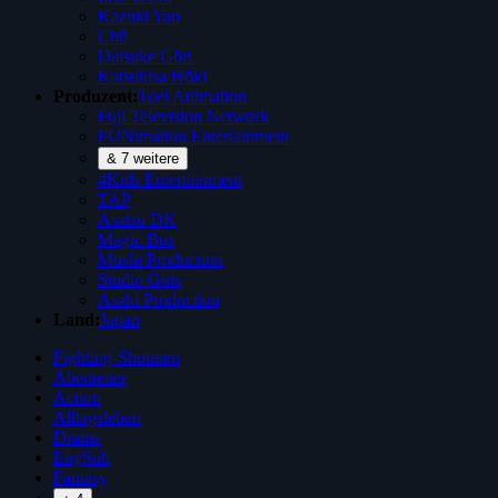
Kazuki Yao
Chō
Daisuke Gōri
Katsuhisa Hōki
Produzent:
Toei Animation
Fuji Television Network
FUNimation Entertainment
& 7 weitere
4Kids Entertainment
TAP
Asatsu DK
Magic Bus
Mushi Production
Studio Guts
Asahi Production
Land:
Japan
Fighting-Shounen
Abenteuer
Action
Alltagsleben
Drama
EngSub
Fantasy