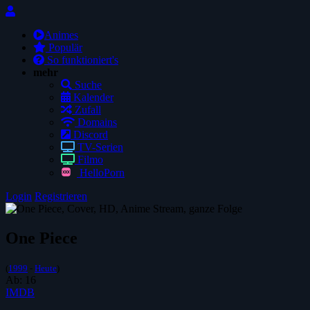
Animes
Populär
So funktioniert's
mehr
Suche
Kalender
Zufall
Domains
Discord
TV-Serien
Filmo
HelloPorn
Login
Registrieren
One Piece
(
1999
-
Heute
)
Ab:
16
IMDB