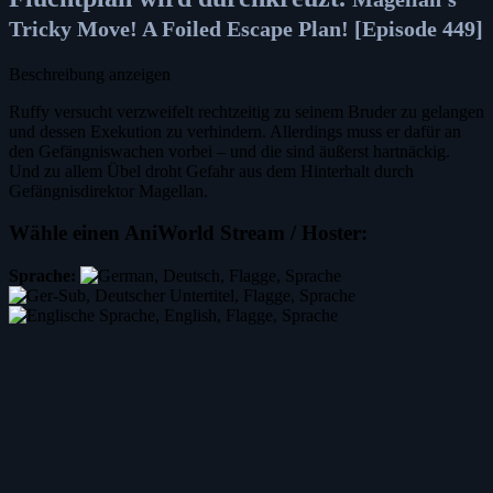
Tricky Move! A Foiled Escape Plan! [Episode 449]
Beschreibung anzeigen
Ruffy versucht verzweifelt rechtzeitig zu seinem Bruder zu gelangen
und dessen Exekution zu verhindern. Allerdings muss er dafür an
den Gefängniswachen vorbei – und die sind äußerst hartnäckig.
Und zu allem Übel droht Gefahr aus dem Hinterhalt durch
Gefängnisdirektor Magellan.
Wähle einen AniWorld Stream / Hoster:
Sprache: