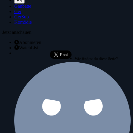
+ 4
Ganbatte
Ger
GerSub
Komödie
Jetzt anschauen
Abonnieren
WatchList
Wie findest du diese Serie?