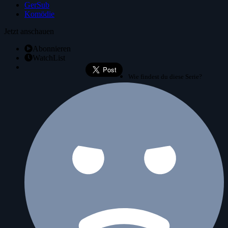
GerSub
Komödie
Jetzt anschauen
Abonnieren
WatchList
Wie findest du diese Serie?