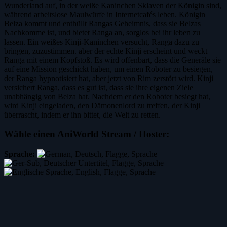
Wunderland auf, in der weiße Kaninchen Sklaven der Königin sind,
während arbeitslose Maulwürfe in Internetcafés leben. Königin
Belza kommt und enthüllt Rangas Geheimnis, dass sie Belzas
Nachkomme ist, und bietet Ranga an, sorglos bei ihr leben zu
lassen. Ein weißes Kinji-Kaninchen versucht, Ranga dazu zu
bringen, zuzustimmen. aber der echte Kinji erscheint und weckt
Ranga mit einem Kopfstoß. Es wird offenbart, dass die Generäle sie
auf eine Mission geschickt haben, um einen Roboter zu besiegen,
der Ranga hypnotisiert hat, aber jetzt von Rim zerstört wird. Kinji
versichert Ranga, dass es gut ist, dass sie ihre eigenen Ziele
unabhängig von Belza hat. Nachdem er den Roboter besiegt hat,
wird Kinji eingeladen, den Dämonenlord zu treffen, der Kinji
überrascht, indem er ihn bittet, die Welt zu retten.
Wähle einen AniWorld Stream / Hoster:
Sprache: