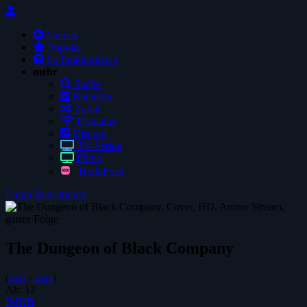
Animes
Populär
So funktioniert's
mehr
Suche
Kalender
Zufall
Domains
Discord
TV-Serien
Filmo
HelloPorn
Login
Registrieren
The Dungeon of Black Company
(
2021
-
2021
)
Ab:
12
IMDB