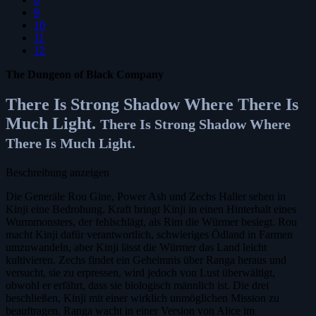
9
10
11
12
The Dungeon of Black Company
There Is Strong Shadow Where There Is
Much Light.
There Is Strong Shadow Where
There Is Much Light.
Beschreibung anzeigen
Die Generäle Rou Gine, Power Ash und Zechs Haller sehen in
Kinji eine Bedrohung. Kraft bringt Kinji in einen Hinterhalt eines
Wurmmonsters, der fehlschlägt, als Rim die Würmer besiegt. Rou
macht Kinji dafür verantwortlich, schwieriges Ödland in Farmen
umzuwandeln, aber Kinji lässt die Würmer das Land leicht
kultivieren. Zechs findet ein Geheimnis über Ranga heraus und
versucht, sie zu erpressen, wird jedoch von Lust überwältigt,
obwohl er erfährt, dass sie biologisch männlich ist. Die drei
beschließen, Kinji mit einer wirklich unmöglichen Mission zu
beauftragen. Ranga wacht in einer Version von Alice im