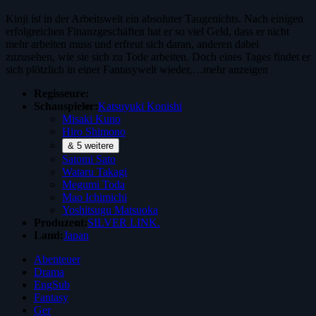
Kinji ist in der Arbeitswelt ein absoluter Taugenichts. Nach einigen
erfolgreichen Finanzgeschäften hat er so viel Geld, dass er nicht
mehr arbeiten muss und erfreut sich daran, anderen dabei
zuzusehen, wie sie sich zu Tode arbeiten. Doch eines Tages findet er
sich plötzlich in einer Fantasywelt wieder,…
mehr anzeigen
Regisseure:
Schauspieler:
Katsuyuki Konishi
Misaki Kuno
Hiro Shimono
& 5 weitere
Satomi Sato
Wataru Takagi
Megumi Toda
Mao Ichimichi
Yoshitsugu Matsuoka
Produzent:
SILVER LINK.
Land:
Japan
Abenteuer
Drama
EngSub
Fantasy
Ger