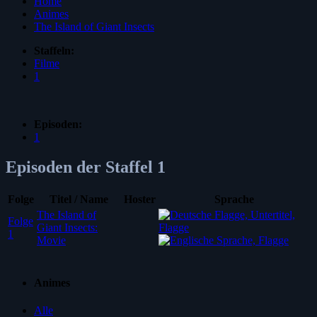
Home
Animes
The Island of Giant Insects
Staffeln:
Filme
1
Episoden:
1
Episoden der Staffel 1
Folge
Titel / Name
Hoster
Sprache
The Island of
Folge
Giant Insects:
1
Movie
Animes
Alle