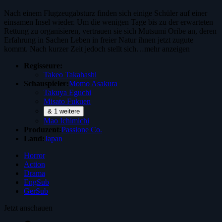
Nach einem Flugzeugabsturz finden sich einige Schüler auf einer
einsamen Insel wieder. Um die wenigen Tage bis zu der erwarteten
Rettung zu organisieren, vertrauen sie sich Mutsumi Oribe an, deren
Erfahrung in Sachen Leben in freier Natur ihnen jetzt zugute
kommt. Nach kurzer Zeit jedoch stellt sich…
mehr anzeigen
Regisseure:
Takeo Takahashi
Schauspieler:
Momo Asakura
Takuya Eguchi
Misato Fukuen
& 1 weitere
Mao Ichimichi
Produzent:
Passione Co.
Land:
Japan
Horror
Action
Drama
EngSub
GerSub
Jetzt anschauen