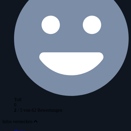
Toll
0
2
/
5
von
62
Bewertungen
Infos verstecken