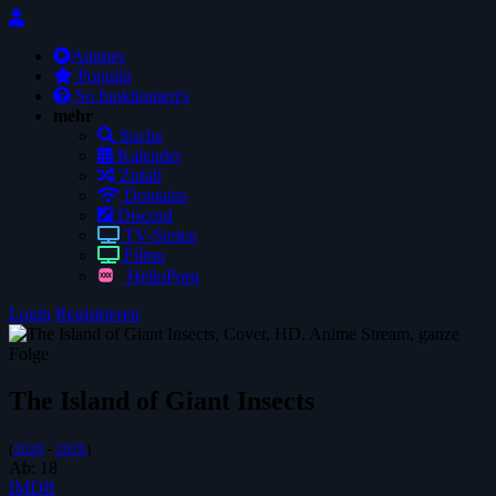
Animes
Populär
So funktioniert's
mehr
Suche
Kalender
Zufall
Domains
Discord
TV-Serien
Filmo
HelloPorn
Login
Registrieren
The Island of Giant Insects
(
2020
-
2020
)
Ab:
18
IMDB