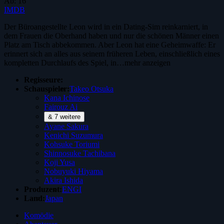
Ab:
16
IMDB
Der Büroangestellte Leon wird in ein Dating-Sim reinkarniert, in
dem Frauen die Oberhand haben und nur die schönen Männer einen
Platz am Tisch abbekommen. Aber Leon hat eine Geheimwaffe: Er
erinnert sich an alles aus seinem früheren Leben, einschließlich eines
kompletten Durchlaufs des Spiel, in…
mehr anzeigen
Regisseure:
Schauspieler:
Takeo Otsuka
Kana Ichinose
Fairouz Ai
& 7 weitere
Ayane Sakura
Kenichi Suzumura
Kohsuke Toriumi
Shinnosuke Tachibana
Koji Yusa
Nobuyuki Hiyama
Akira Ishida
Produzent:
ENGI
Land:
Japan
Komödie