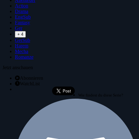
Abenteuer
Action
Drama
EngSub
Fantasy
Ger
+ 4
GerSub
Harem
Mecha
Romanze
Jetzt anschauen
Abonnieren
WatchList
Wie findest du diese Serie?