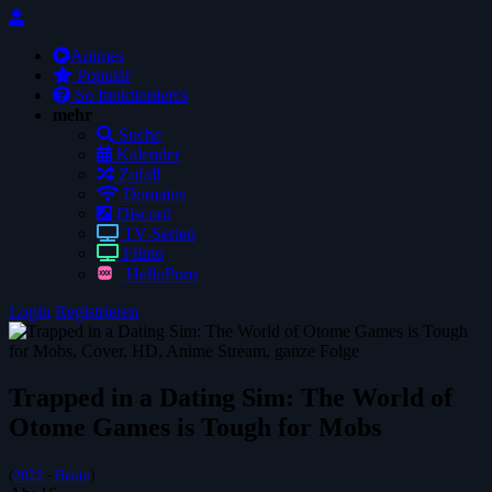
Animes
Populär
So funktioniert's
mehr
Suche
Kalender
Zufall
Domains
Discord
TV-Serien
Filmo
HelloPorn
Login
Registrieren
Trapped in a Dating Sim: The World of
Otome Games is Tough for Mobs
(
2022
-
Heute
)