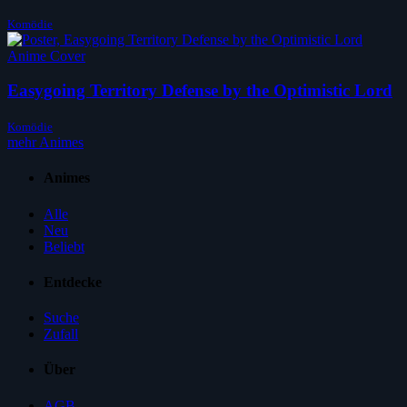
Komödie
Easygoing Territory Defense by the Optimistic Lord
Komödie
mehr Animes
Animes
Alle
Neu
Beliebt
Entdecke
Suche
Zufall
Über
AGB