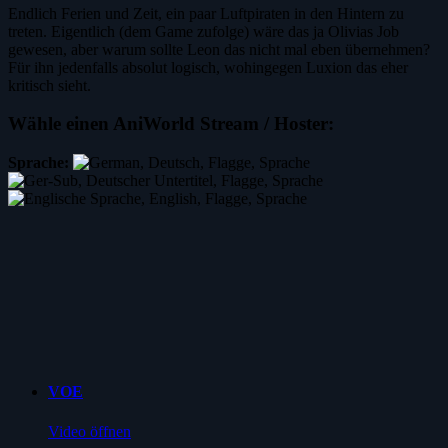
Endlich Ferien und Zeit, ein paar Luftpiraten in den Hintern zu
treten. Eigentlich (dem Game zufolge) wäre das ja Olivias Job
gewesen, aber warum sollte Leon das nicht mal eben übernehmen?
Für ihn jedenfalls absolut logisch, wohingegen Luxion das eher
kritisch sieht.
Wähle einen AniWorld Stream / Hoster:
Sprache:
VOE
Video öffnen