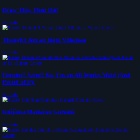
Draw This, Then Die!
Komödie
Though I Am an Inept Villainess
Komödie
Heroine? Saint? No, I'm an All-Works Maid (And
Proud of It)!
Komödie
Ichijôma Mankitsu Gurashi!
Komödie