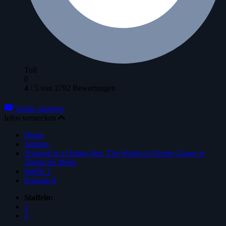
Toll
0
4
/
5
von
2792
Bewertungen
Trailer ansehen
Infos verstecken
Home
Animes
Trapped in a Dating Sim: The World of Otome Games is
Tough for Mobs
Staffel 1
Episode 8
Staffeln:
1
2