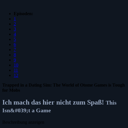
Episoden:
1
2
3
4
5
6
7
8
9
10
11
12
Trapped in a Dating Sim: The World of Otome Games is Tough
for Mobs
Ich mach das hier nicht zum Spaß!
This
Isn&#039;t a Game
Beschreibung anzeigen