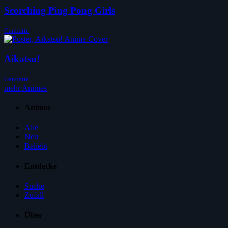
Scorching Ping Pong Girls
Ganbatte
Aikatsu!
Ganbatte
mehr Animes
Animes
Alle
Neu
Beliebt
Entdecke
Suche
Zufall
Über