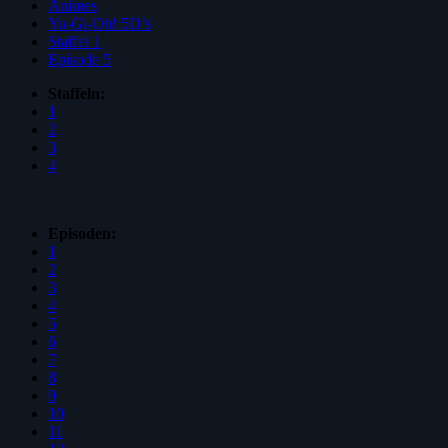
Animes
Yu-Gi-Oh! 5D’s
Staffel 1
Episode 5
Staffeln:
1
2
3
4
Episoden:
1
2
3
4
5
6
7
8
9
10
11