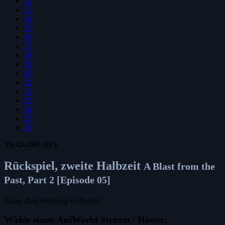
12
13
14
15
16
17
18
19
20
21
22
23
24
25
26
Yu-Gi-Oh! 5D’s
Rückspiel, zweite Halbzeit
A Blast from the
Past, Part 2 [Episode 05]
Keine Beschreibung verfügbar.
Wähle einen AniWorld Stream / Hoster: