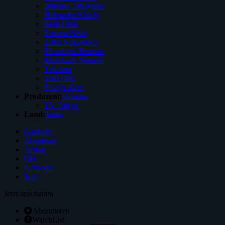
Bunmei Tobayama
Hidenobu Kiuchi
Keiji Hirai
Rintaro Nishi
Erika Nakagawa
Masakazu Nemoto
Masakazu Nemoto
Taketora
Yuki Ono
Shinya Kote
Produzent:
Konami
TV Tokyo
Land:
Japan
Ganbatte
Abenteuer
Action
Ger
Komödie
Scifi
Jetzt anschauen
Abonnieren
WatchList