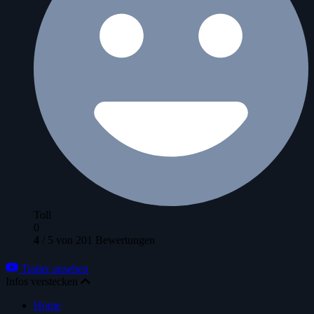
Toll
0
4
/
5
von
201
Bewertungen
Trailer ansehen
Infos verstecken
Home