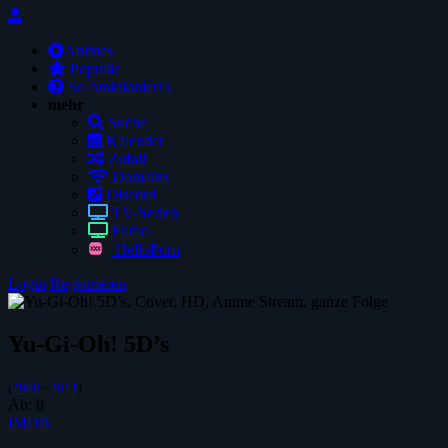
Animes
Populär
So funktioniert's
mehr
Suche
Kalender
Zufall
Domains
Discord
TV-Serien
Filmo
HelloPorn
Login
Registrieren
Yu-Gi-Oh! 5D’s
(
2008
-
2011
)
Ab:
0
IMDB