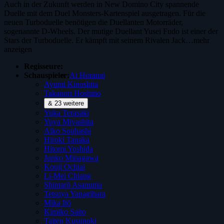
Auch in der Zukunft werden in New Domino City spannende
Duelle mit dem Duel Monsters-Kartenspiel ausgetragen. Für die
neuen Turboduelle benötigen die Duellanten Motorräder,
sogenannte D-Wheels. Der mutige Duellant Yusei Fudo ist einer der
Stars der Turboduelle. Er kämpft mit seinem Rivalen Jack…
mehr
anzeigen
Regisseure:
Schauspieler:
Ai Horanai
Ayumi Kinoshita
Takanori Hoshino
& 23 weitere
Yuka Terasaki
Yuya Miyashita
Aiko Souhashi
Hiroki Tanaka
Hitomi Yoshida
Junko Minagawa
Kouji Ochiai
Li-Mei Chiang
Shintarō Asanuma
Tetsuya Yanagihara
Mika Itō
Kimiko Saito
Taiten Kusunoki