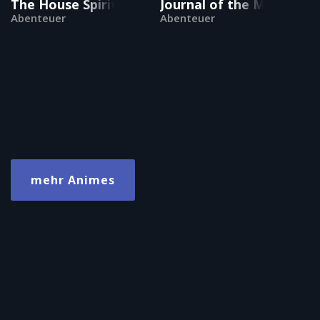
The House Spirit Tatami-chan
Journal of the Mysteriou
Abenteuer
Abenteuer
mehr Animes