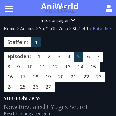
Infos anzeigen
Home
Animes
Yu-Gi-Oh! Zero
Staffel 1
Episode 5
Staffeln:
1
Episoden:
1
2
3
4
5
6
7
8
9
10
11
12
13
14
15
16
17
18
19
20
21
22
23
24
25
26
27
Yu-Gi-Oh! Zero
Now Revealed!! Yugi's Secret
Beschreibung anzeigen