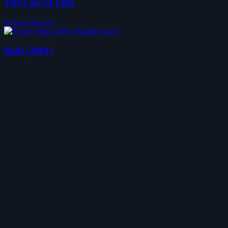
The Law of Ueki
Fighting-Shounen
Baki (2001)
Fighting-Shounen
mehr Animes
Animes
Alle
Neu
Beliebt
Entdecke
Suche
Zufall
Über
AGB