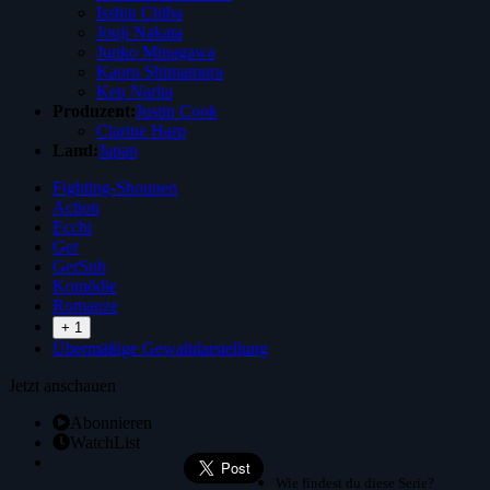
Isshin Chiba
Jouji Nakata
Junko Minagawa
Kaoru Shimamura
Ken Narita
Produzent:
Justin Cook
Clarine Harp
Land:
Japan
Fighting-Shounen
Action
Ecchi
Ger
GerSub
Komödie
Romanze
+ 1
Übermäßige Gewaltdarstellung
Jetzt anschauen
Abonnieren
WatchList
Wie findest du diese Serie?