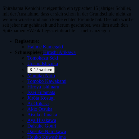
Shirahama Kenichi ist eigentlich ein typischer 15 jähriger Schüler,
mit der Ausnahme, dass er sich schon in der Grundschule nicht zu
wehren wusste und auch keine echten Freunde hat. Deshalb wird er
seit jeher nur gehänselt und herum geschubst, was ihm auch den
Spitznamen »Weak Legs« einbrachte.…
mehr anzeigen
Regisseure:
Hajime Kamegaki
Schauspieler:
Hiroshi Arikawa
Tomokazu Seki
Unsho Ishizuka
& 17 weitere
Mamiko Noto
Tomoko Kawakami
Hiroya Ishimaru
Issei Futamata
Jūrōta Kosugi
Ai Orikasa
Akio Otsuka
Atsuko Tanaka
Aya Hisakawa
Daisuke Gouri
Daisuke Namikawa
Houko Kuwashima