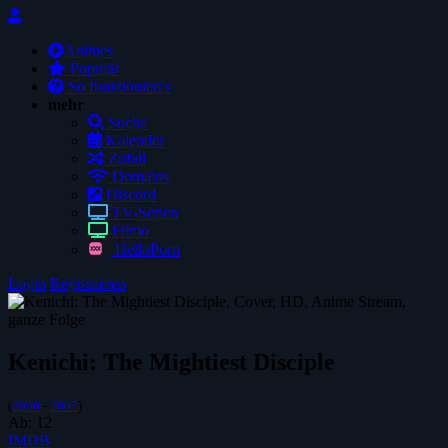
Animes
Populär
So funktioniert's
mehr
Suche
Kalender
Zufall
Domains
Discord
TV-Serien
Filmo
HelloPorn
Login
Registrieren
Kenichi: The Mightiest Disciple
(
2006
-
2007
)
Ab:
12
IMDB