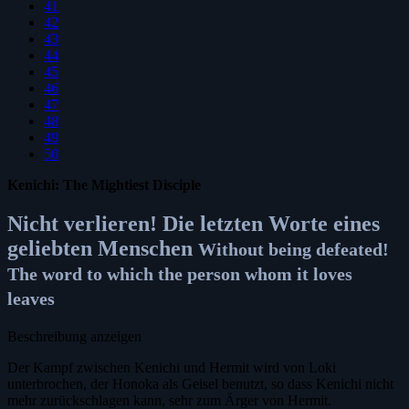
41
42
43
44
45
46
47
48
49
50
Kenichi: The Mightiest Disciple
Nicht verlieren! Die letzten Worte eines
geliebten Menschen
Without being defeated!
The word to which the person whom it loves
leaves
Beschreibung anzeigen
Der Kampf zwischen Kenichi und Hermit wird von Loki
unterbrochen, der Honoka als Geisel benutzt, so dass Kenichi nicht
mehr zurückschlagen kann, sehr zum Ärger von Hermit.