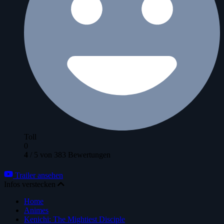
Toll
0
4
/
5
von
383
Bewertungen
Trailer ansehen
Infos verstecken
Home
Animes
Kenichi: The Mightiest Disciple