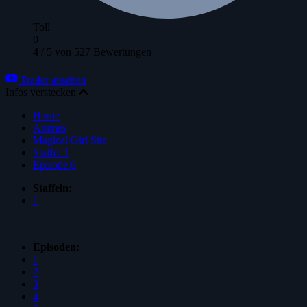
Toll
0
4
/
5
von
527
Bewertungen
Trailer ansehen
Infos verstecken
Home
Animes
Magical Girl Site
Staffel 1
Episode 6
Staffeln:
1
Episoden:
1
2
3
4