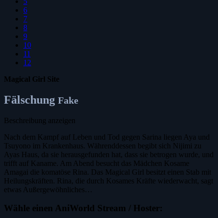
5
6
7
8
9
10
11
12
Magical Girl Site
Fälschung
Fake
Beschreibung anzeigen
Nach dem Kampf auf Leben und Tod gegen Sarina liegen Aya und
Tsuyono im Krankenhaus. Währenddessen begibt sich Nijimi zu
Ayas Haus, da sie herausgefunden hat, dass sie betrogen wurde, und
trifft auf Kaname. Am Abend besucht das Mädchen Kosame
Amagai die komatöse Rina. Das Magical Girl besitzt einen Stab mit
Heilungskräften. Rina, die durch Kosames Kräfte wiederwacht, sagt
etwas Außergewöhnliches…
Wähle einen AniWorld Stream / Hoster: