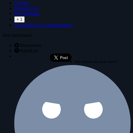
GerSub
Magical Girl
Psychodrama
+ 1
Übermäßige Gewaltdarstellung
Jetzt anschauen
Abonnieren
WatchList
Wie findest du diese Serie?