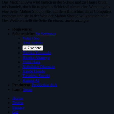
Das Mädchen Aya wird täglich in der Schule und zu Hause brutal
misshandelt, doch ihr tragisches Schicksal nimmt eine Wendung als
eine Seite, Mahou Shoujo Site, auf dem Bildschirm ihres Computers
erscheint und sie in der Welt der Mahou Shoujo willkommen heißt.
Des Weiteren stellt die Seite ihr einen…
mehr anzeigen
Regisseure:
Schauspieler:
Yu Serizawa
Yuko Ono
Aina Suzuki
& 7 weitere
Haruka Yamazaki
Himika Akaneya
Yumi Hara
Nobuhiko Okamoto
Kaede Hondo
Tatsuhisa Suzuki
Kizuna AI
Produzent:
Production doA
Land:
Japan
Horror
Drama
Fantasy
Ger