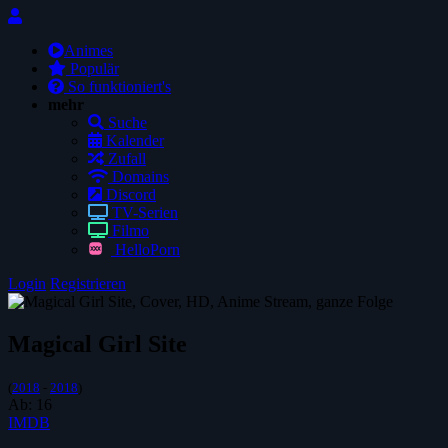
Animes
Populär
So funktioniert's
mehr
Suche
Kalender
Zufall
Domains
Discord
TV-Serien
Filmo
HelloPorn
Login
Registrieren
Magical Girl Site
(
2018
-
2018
)
Ab:
16
IMDB