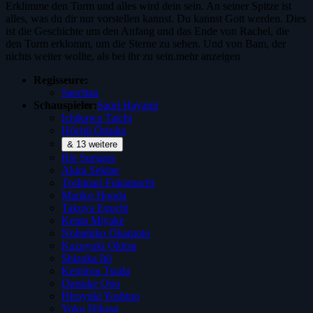
Erklimme den Turm und alles wird dein sein. An seiner Spitze ist
alles, was du dir nur vorstellen kannst. Du kannst Gott werden. Dies
ist die Geschichte um den Anfang und das Ende von Rachel, die
den Turm erklomm, um die Sterne zu sehen. Und von Bam, der
nichts weiter wollte, als bei ihr zu sein.
mehr anzeigen
Regisseure:
Saechan
Schauspieler:
Saori Hayami
Ichikawa Taichi
Hōchū Ōtsuka
& 13 weitere
Rie Suegara
Akira Sekine
Toshinari Fukamachi
Mariko Honda
Takuya Eguchi
Kenta Miyake
Nobuhiko Okamoto
Kazuyuki Okitsu
Shizuka Itō
Kenjirou Tsuda
Daisuke Ono
Hiroyuki Yoshino
Yoko Hikasa