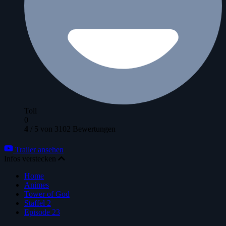
Toll
0
4
/
5
von
3102
Bewertungen
Trailer ansehen
Infos verstecken
Home
Animes
Tower of God
Staffel 2
Episode 23