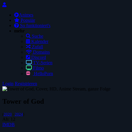
Animes
Populär
So funktioniert's
mehr
Suche
Kalender
Zufall
Domains
Discord
TV-Serien
Filmo
HelloPorn
Login
Registrieren
Tower of God
(
2020
-
2024
)
Ab:
12
IMDB