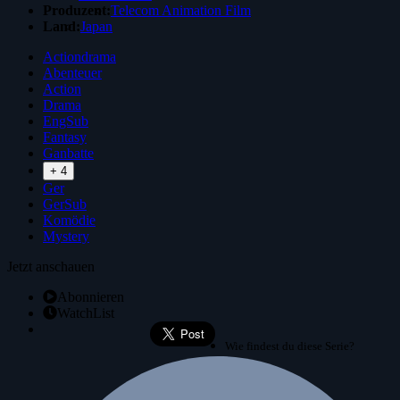
Produzent:
Telecom Animation Film
Land:
Japan
Actiondrama
Abenteuer
Action
Drama
EngSub
Fantasy
Ganbatte
+ 4
Ger
GerSub
Komödie
Mystery
Jetzt anschauen
Abonnieren
WatchList
Wie findest du diese Serie?