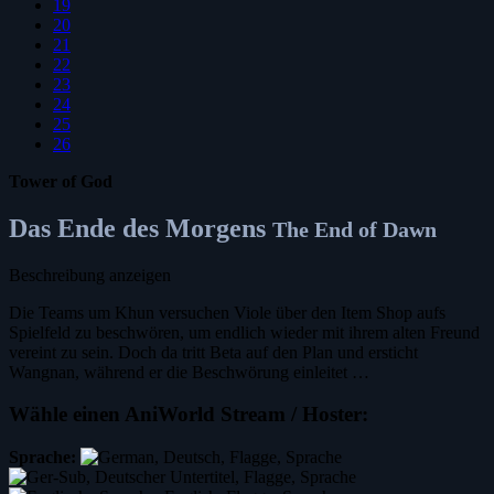
19
20
21
22
23
24
25
26
Tower of God
Das Ende des Morgens
The End of Dawn
Beschreibung anzeigen
Die Teams um Khun versuchen Viole über den Item Shop aufs
Spielfeld zu beschwören, um endlich wieder mit ihrem alten Freund
vereint zu sein. Doch da tritt Beta auf den Plan und ersticht
Wangnan, während er die Beschwörung einleitet …
Wähle einen AniWorld Stream / Hoster:
Sprache: