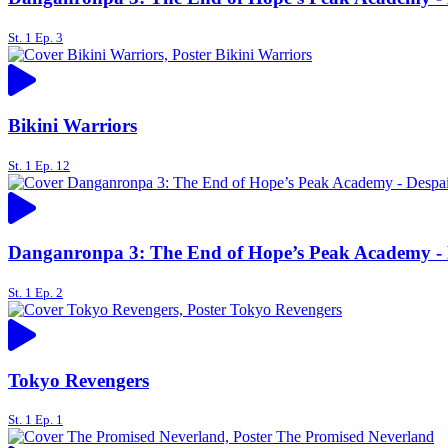
St. 1 Ep. 3
Bikini Warriors
St. 1 Ep. 12
Danganronpa 3: The End of Hope’s Peak Academy - 
St. 1 Ep. 2
Tokyo Revengers
St. 1 Ep. 1