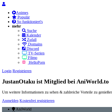
Animes
Populär
So funktioniert's
mehr
Suche
Kalender
Zufall
Domains
Discord
TV-Serien
Filmo
HelloPorn
Login
Registrieren
JustanOtaku ist Mitglied bei AniWorld.to
Um weitere Informationen zu sehen & zahlreiche Vorteile zu genießen,
Anmelden
Kostenfrei registrieren
AniWorld