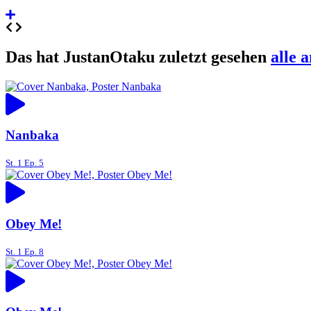
Das hat JustanOtaku zuletzt gesehen
alle 
Nanbaka
St. 1 Ep. 5
Obey Me!
St. 1 Ep. 8