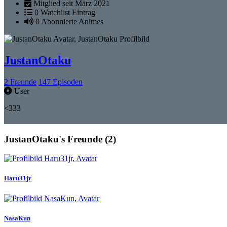
Mitglied seit März 2021
0 Watchlist Eintrag
0 Abonnierte Animes
JustanOtaku
2
Freunde
147
Episoden
User
<333
JustanOtaku's Freunde (2)
Haru31jr
NasaKun