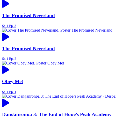
The Promised Neverland
St. 1 Ep. 3
The Promised Neverland
St. 1 Ep. 2
Obey Me!
St. 1 Ep. 1
Danganronpa 3: The End of Hope’s Peak Academy - 